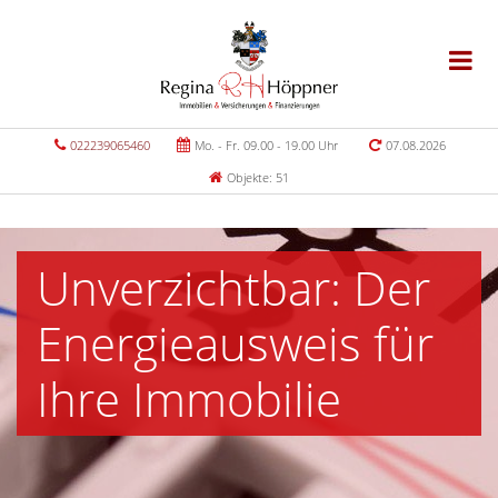
022239065460
Mo. - Fr. 09.00 - 19.00 Uhr
07.08.2026
Objekte: 51
Unverzichtbar: Der
Energieausweis für
Ihre Immobilie