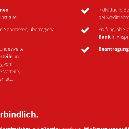
onen
Individuelle B
nstitute
bei Kreditrahme
d Sparkassen, überregional
Prüfung, ob Si
Bank
in Ansp
 bundesweite
Beantragun
rteile
und
ng von
 Vorteile,
n etc.
rbindlich.