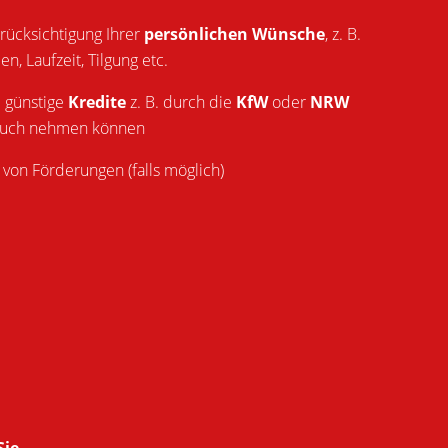
erücksichtigung Ihrer
persönlichen Wünsche
, z. B.
n, Laufzeit, Tilgung etc.
e günstige
Kredite
z. B. durch die
KfW
oder
NRW
ruch nehmen können
g
von Förderungen (falls möglich)