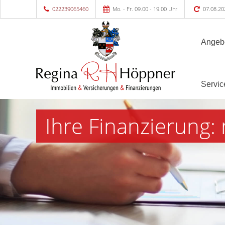
022239065460
Mo. - Fr. 09.00 - 19.00 Uhr
07.08.20
Angeb
Servic
Ihre Finanzierung: 