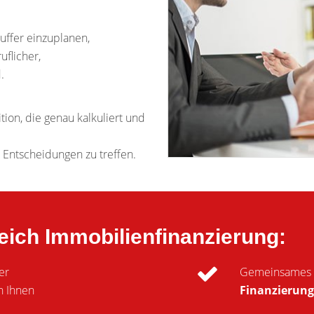
uffer einzuplanen,
flicher,
.
tion, die genau kalkuliert und
n Entscheidungen zu treffen.
eich Immobilienfinanzierung:
er
Gemeinsames E
n Ihnen
Finanzierun