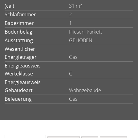
(ca.)
31 m²
Schlafzimmer
2
Badezimmer
1
Bodenbelag
Fliesen, Parkett
Ausstattung
GEHOBEN
Wesentlicher
Energieträger
Gas
Energieausweis
Werteklasse
C
Energieausweis
Gebäudeart
Wohngebäude
Befeuerung
Gas