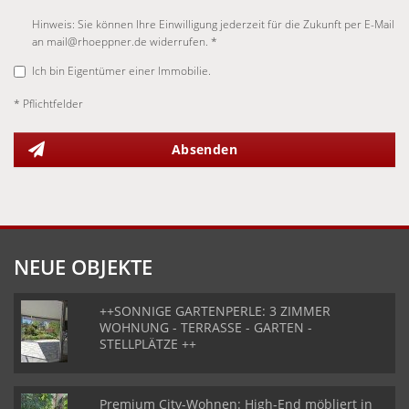
Hinweis: Sie können Ihre Einwilligung jederzeit für die Zukunft per E-Mail
an mail@rhoeppner.de widerrufen. *
Ich bin Eigentümer einer Immobilie.
* Pflichtfelder
Absenden
NEUE OBJEKTE
++SONNIGE GARTENPERLE: 3 ZIMMER
WOHNUNG - TERRASSE - GARTEN -
STELLPLÄTZE ++
Premium City-Wohnen: High-End möbliert in