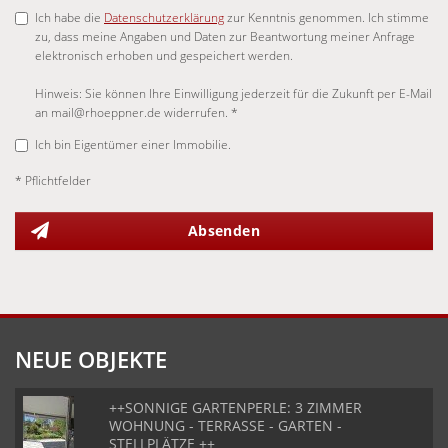
Ich habe die
Datenschutzerklärung
zur Kenntnis genommen. Ich stimme
zu, dass meine Angaben und Daten zur Beantwortung meiner Anfrage
elektronisch erhoben und gespeichert werden.
Hinweis: Sie können Ihre Einwilligung jederzeit für die Zukunft per E-Mail
an mail@rhoeppner.de widerrufen. *
Ich bin Eigentümer einer Immobilie.
* Pflichtfelder
Absenden
NEUE OBJEKTE
++SONNIGE GARTENPERLE: 3 ZIMMER
WOHNUNG - TERRASSE - GARTEN -
STELLPLÄTZE ++