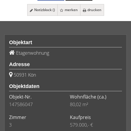
Notizblock (
)
merken
drucken
Objektart
Etagenwohnung
Adresse
50931 Kön
Objektdaten
Objekt-Nr.
Wohnfläche
(ca.)
147586047
80,02 m²
Zimmer
Kaufpreis
3
579.000,- €