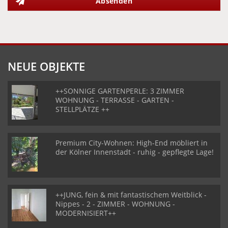
Absenden
NEUE OBJEKTE
++SONNIGE GARTENPERLE: 3 ZIMMER
WOHNUNG - TERRASSE - GARTEN -
STELLPLÄTZE ++
Premium City-Wohnen: High-End möbliert in
der Kölner Innenstadt - ruhig - gepflegte Lage!
++JUNG, fein & mit fantastischem Weitblick -
Nippes - 2 - ZIMMER - WOHNUNG -
MODERNISIERT++