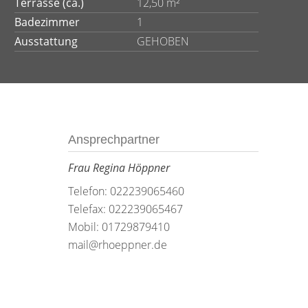
Terrasse (ca.)
12,50 m²
Badezimmer
1
Ausstattung
GEHOBEN
Ansprechpartner
Frau Regina Höppner
Telefon: 022239065460
Telefax: 022239065467
Mobil: 01729879410
mail@rhoeppner.de