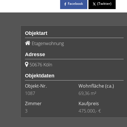
Facebook
(Twitter)
Objektart
Etagenwohnung
Adresse
50676 Köln
Objektdaten
Objekt-Nr.
Wohnfläche
(ca.)
1087
69,36 m²
Zimmer
Kaufpreis
3
475.000,- €