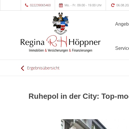
022239065460
Mo. - Fr. 09.00 - 19.00 Uhr
06.08.20
Angeb
Servic
Ergebnisübersicht
Ruhepol in der City: Top-mo