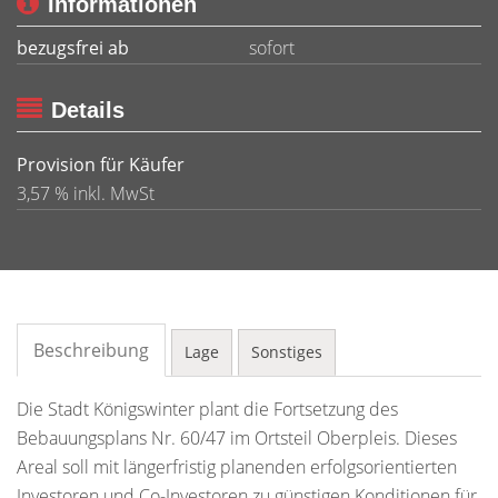
Informationen
bezugsfrei ab
sofort
Details
Provision für Käufer
3,57 % inkl. MwSt
Beschreibung
Lage
Sonstiges
Die Stadt Königswinter plant die Fortsetzung des
Bebauungsplans Nr. 60/47 im Ortsteil Oberpleis. Dieses
Areal soll mit längerfristig planenden erfolgsorientierten
Investoren und Co-Investoren zu günstigen Konditionen für